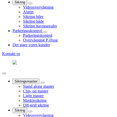
Sikring
Videoovervågning
Alarm
Sikring biler
Sikring både
Sikring havnearealer
Parkeringskontrol
Parkeringskontrol
Overvågning P-Huse
Det siger vores kunder
Kontakt os
Sikringsmaster
Stand alone master
Clip- on master
Light master
Maskinsikring
Off-grid sikring
Sikring
Videoovervågning