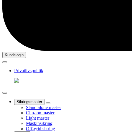
Kundelogin
Privatlivspolitik
Sikringsmaster
Stand alone master
Clip- on master
Light master
Maskinsikring
Off-grid sikring