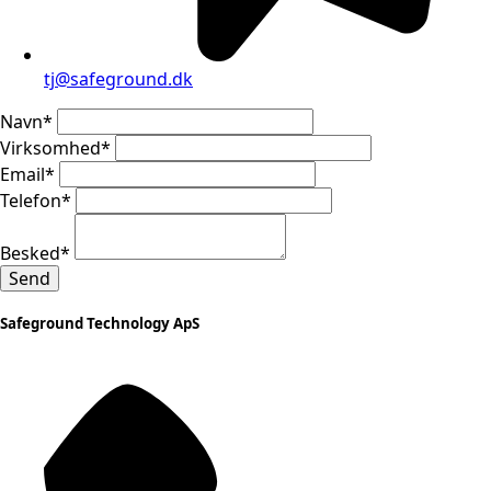
tj@safeground.dk
Navn
*
Virksomhed
*
Email
*
Telefon
*
Besked
*
Send
Safeground Technology ApS