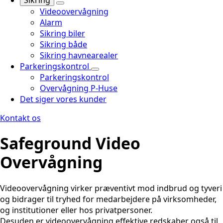
Sikring
Videoovervågning
Alarm
Sikring biler
Sikring både
Sikring havnearealer
Parkeringskontrol
Parkeringskontrol
Overvågning P-Huse
Det siger vores kunder
Kontakt os
Safeground Video
Overvågning
Videoovervågning virker præventivt mod indbrud og tyveri
og bidrager til tryhed for medarbejdere på virksomheder,
og institutioner eller hos privatpersoner.
Desuden er videoovervågning effektive redskaber også til