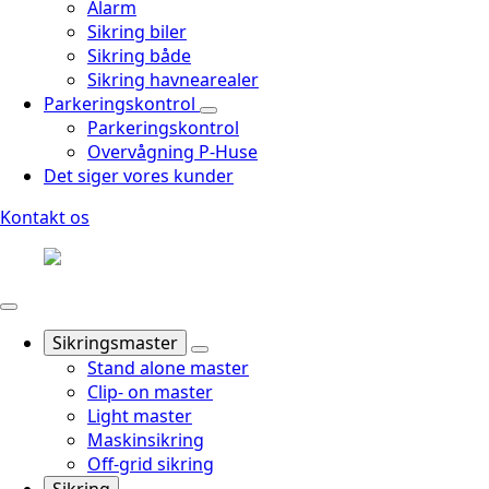
Alarm
Sikring biler
Sikring både
Sikring havnearealer
Parkeringskontrol
Parkeringskontrol
Overvågning P-Huse
Det siger vores kunder
Kontakt os
Sikringsmaster
Stand alone master
Clip- on master
Light master
Maskinsikring
Off-grid sikring