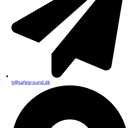
tj@safeground.dk